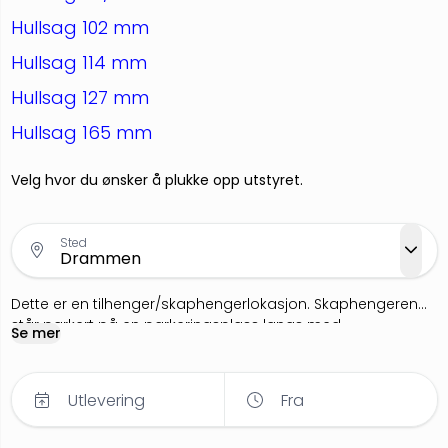
Hullsag 102 mm
Hullsag 114 mm
Hullsag 127 mm
Hullsag 165 mm
Velg hvor du ønsker å plukke opp utstyret.
Sted
Dette er en tilhenger/skaphengerlokasjon. Skaphengeren
står parkert på en parkeringsplass langs med
Se mer
Tordenskiolds Gate.
Utlevering
Fra