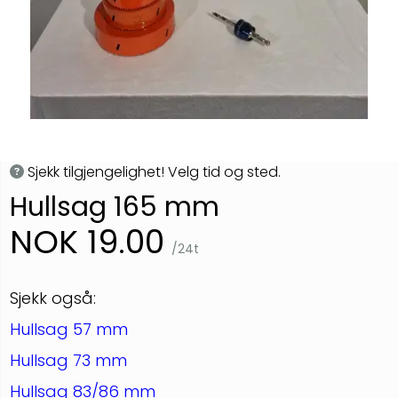
Sjekk tilgjengelighet! Velg tid og sted.
Hullsag 165 mm
NOK 19.00
/24t
Sjekk også:
Hullsag 57 mm
Hullsag 73 mm
Hullsag 83/86 mm