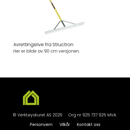
Avrettingsrive fra Structron
Her er bilde av 90 cm versjonen.
©
Verktøyskuret AS
2026
Org nr
925 737 925 MVA
Personvern
Vilkår
Kontakt oss