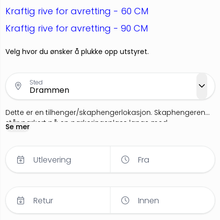
Kraftig rive for avretting - 60 CM
Kraftig rive for avretting - 90 CM
Velg hvor du ønsker å plukke opp utstyret.
Sted
Dette er en tilhenger/skaphengerlokasjon. Skaphengeren
står parkert på en parkeringsplass langs med
Se mer
Tordenskiolds Gate.
Utlevering
Fra
Retur
Innen